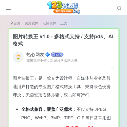
首页
实用软件
电脑软件
正文
图片转换王 v1.0 - 多格式支持 / 支持pds、Ai
格式
热心网友
谜
如果觉得不错，欢迎分享给别人噢
造
悚
图片转换王」是一款专为设计师、自媒体从业者及普
戏
通用户打造的专业图片格式转换工具，秉持绿色便携
理念，无需繁琐安装步骤，双击即可运行
戏
置（摸鱼游戏）
全格式兼容，覆盖广泛需求
：不仅支持 JPEG、
PNG、WebP、BMP、TIFF、GIF 等日常常用图