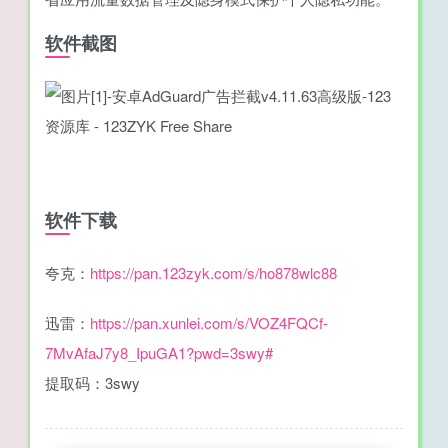
软件截图
软件下载
夸克：
https://pan.123zyk.com/s/ho878wlc88
迅雷：
https://pan.xunlei.com/s/VOZ4FQCf-
7MvAfaJ7y8_IpuGA1?pwd=3swy#
提取码：3swy