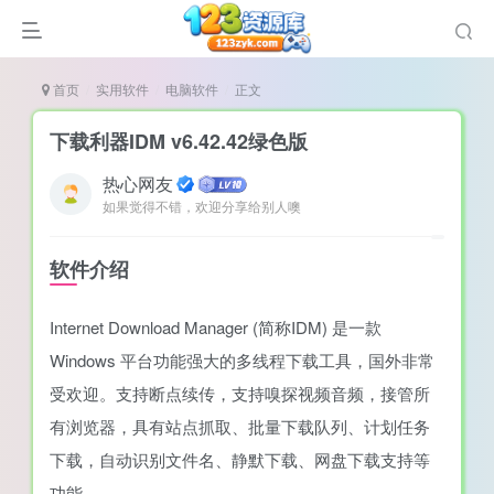
首页
实用软件
电脑软件
正文
下载利器IDM v6.42.42绿色版
热心网友
如果觉得不错，欢迎分享给别人噢
说
造
软件介绍
奏
Internet Download Manager (简称IDM) 是一款
游
Windows 平台功能强大的多线程下载工具，国外非常
e肉鸽游戏
受欢迎。支持断点续传，支持嗅探视频音频，接管所
戏）
荐
有浏览器，具有站点抓取、批量下载队列、计划任务
下载，自动识别文件名、静默下载、网盘下载支持等
功能。